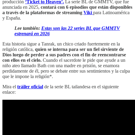
producción
‘Ticket to Heaven’.
La serie BL de GMMTV, que fue
anunciada en 2025,
contará con 6 episodios que están disponibles
a través de la plataformas de streaming
Viki
para Latinoamérica
y España.
Lee también:
Estas son las 22 series BL que GMMTV
estrenará en 2026
Esta historia sigue a Tanrak, un chico criado fuertemente en la
religión católica,
quien se interna para ser un fiel sirviente de
Dios luego de perder a sus padres con el fin de reencontrarse
con ellos en el cielo.
Cuando el sacerdote le pide que ayude a un
niño ateo llamado Bath con una madre en prisión, se enamora
perdidamente de él, pero se debate entre sus sentimientos y la culpa
que le impone la religión*.
Mira el
tráiler oficial
de la serie BL tailandesa en el siguiente
enlace: