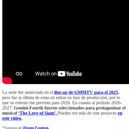
La serie fue anunciada en el
line-up
de GMMTV para el 2025,
pero fue la última de estas en entrar en fase de producción, por lo
que su estreno fue previsto para 2026. En cuanto al período 2026-
2027,
Gemini-Fourth fueron seleccionados para protagonizar el
musical
‘The Love of Siam’.
Puedes ver más de este proyecto
en
este video.
*Sinopsis de
Drama Fandom.