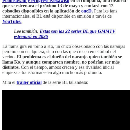
Poomsuwan y
Progress Passawish
en la compañía, una historia
que se estrenará el próximo 13 de mayo y contará con 12
episodios disponibles en la aplicación de
oneD.
Para lxs fans
internacionales, el BL está disponible en emisión a través de
YouTube.
Lee también:
Estas son las 22 series BL que GMMTV
estrenará en 2026
La trama gira en torno a Ko, un chico obsesionado con las naranjas
pero no con cualquiera, sino con las que crecen en el árbol del
vecino.
El problema es el dueño del naranjo quien también se
llama Ko, y aunque comparten nombre, no podrían ser más
distintos.
Con el tiempo, ambos crecen y esa rivalidad inicial
empieza a transformarse en algo mucho más profundo.
Mira el
tráiler oficial
de la serie BL tailandesa: