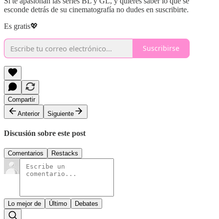
Si te apasionan las series BL y GL, y quieres saber lo que se
esconde detrás de su cinematografía no dudes en suscribirte.
Es gratis💖
Suscribirse
Compartir
Anterior
Siguiente
Discusión sobre este post
Comentarios
Restacks
Lo mejor de
Último
Debates