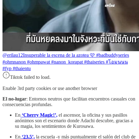
@erilau12
Insuperable la escena de la azotea 🩷 #badbuddyseries
#ohmnanon #ohmpawat #nanon_korapat #thaiseries #โอมนนน
#fyp #thaientu
Tiktok failed to load.
Enable 3rd party cookies or use another browser
El no-lugar
: Entornos neutros que facilitan encuentros casuales con
consecuencias profundas.
En
‘Cherry Magic!’,
el ascensor, la oficina y sus pasillos
anónimos son el escenario donde Adachi descubre, gracias a
su magia, los sentimientos de Kurosawa.
En
‘23.5’,
la escuela -y más puntualmente el salón del club de