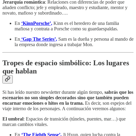
Jerarquía romántica
: Relaciones con diferencias de poder que
añaden conflicto; jefe y empleado, maestro y estudiante, mentor y
novato, mafioso y subordinado….
En
‘KinnPorsche’,
Kinn es el heredero de una familia
mafiosa y contrata a Porsche como su guardaespaldas.
En
‘Gap The Series’,
Sam es la dueña y persona al mando de
la empresa donde ingresa a trabajar Mon.
Tropes de espacio simbólico: Los lugares
que hablan
Si has leído nuestro newsletter durante algún tiempo,
sabrás que los
escenarios no son simples decorados sino que también pueden
encarnar emociones o hitos en la trama.
Es decir, son espejos del
viaje interno de los personajes. A continuación veremos algunos:
El umbral
: Espacios de transición (túneles, puentes, mar…) que
marcan cambios vitales.
En
‘The Eighth Sense’,
Ji Hyun, quien lucha contra la