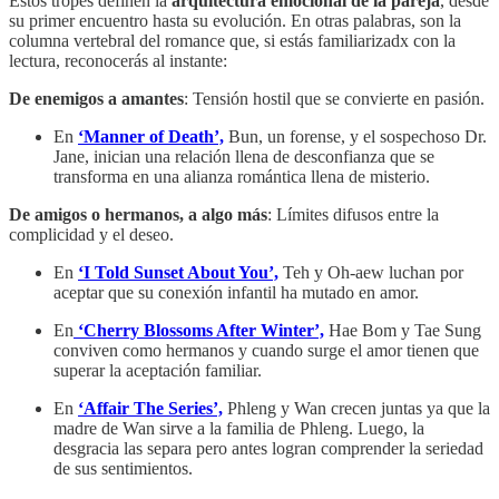
Estos tropes
definen la
arquitectura emocional de la pareja
, desde
su primer encuentro hasta su evolución. En otras palabras, son la
columna vertebral del romance que, si estás familiarizadx con la
lectura, reconocerás al instante:
De
enemigos a amantes
: Tensión hostil que se convierte en pasión.
En
‘Manner of Death’,
Bun, un forense, y el sospechoso Dr.
Jane, inician una relación llena de desconfianza que se
transforma en una alianza romántica llena de misterio.
De amigos o hermanos, a algo más
: Límites difusos entre la
complicidad y el deseo.
En
‘I Told Sunset About You’,
Teh y Oh-aew luchan por
aceptar que su conexión infantil ha mutado en amor.
En
‘Cherry Blossoms After Winter’,
Hae Bom y Tae Sung
conviven como hermanos y cuando surge el amor tienen que
superar la aceptación familiar.
En
‘Affair The Series’,
Phleng y Wan crecen juntas ya que la
madre de Wan sirve a la familia de Phleng. Luego, la
desgracia las separa pero antes logran comprender la seriedad
de sus sentimientos.