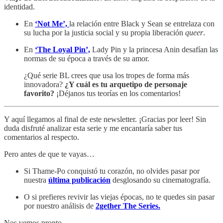
identidad.
En
‘Not Me’,
la relación entre Black y Sean se entrelaza con
su lucha por la justicia social y su propia liberación
queer
.
En
‘The Loyal Pin’,
Lady Pin y la princesa Anin desafían las
normas de su época a través de su amor.
¿Qué serie BL crees que usa los tropes de forma más
innovadora?
¿Y cuál es tu arquetipo de personaje
favorito?
¡Déjanos tus teorías en los comentarios!
Y aquí llegamos al final de este newsletter. ¡Gracias por leer! Sin
duda disfruté analizar esta serie y me encantaría saber tus
comentarios al respecto.
Pero antes de que te vayas…
Si Thame-Po conquistó tu corazón, no olvides pasar por
nuestra
última publicación
desglosando su cinematografía.
O si prefieres revivir las viejas épocas, no te quedes sin pasar
por nuestro análisis de
2gether The Series.
Nos vemos pronto,